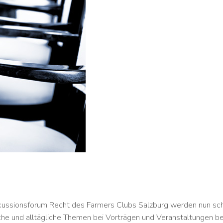
ussionsforum Recht des Farmers Clubs Salzburg werden nun sch
che und alltägliche Themen bei Vorträgen und Veranstaltungen be