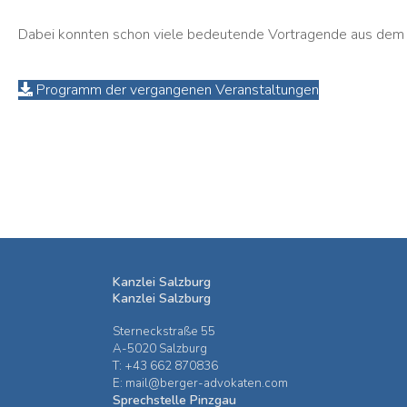
Dabei konnten schon viele bedeutende Vortragende aus dem 
Programm der vergangenen Veranstaltungen
Kanzlei Salzburg
Kanzlei Salzburg
Sterneckstraße 55
A-5020 Salzburg
T: +43 662 870836
E: mail@berger-advokaten.com
Sprechstelle Pinzgau